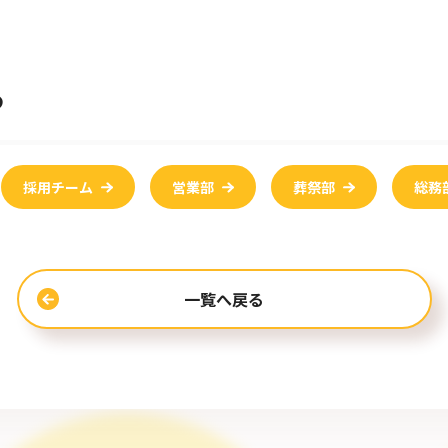
る
採用チーム
営業部
葬祭部
総務
一覧へ戻る