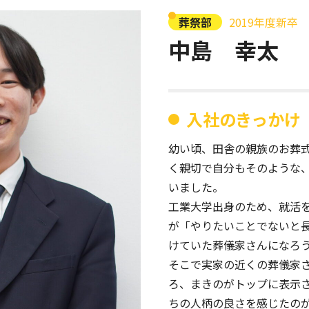
葬祭部
2019年度新卒
中島 幸太
入社のきっかけ
幼い頃、田舎の親族のお葬
く親切で自分もそのような
いました。
工業大学出身のため、就活
が「やりたいことでないと
けていた葬儀家さんになろ
そこで実家の近くの葬儀家
ろ、まきのがトップに表示
ちの人柄の良さを感じたの